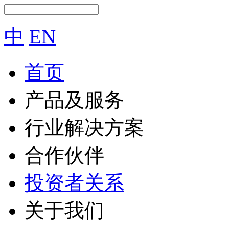
中
EN
首页
产品及服务
行业解决方案
合作伙伴
投资者关系
关于我们