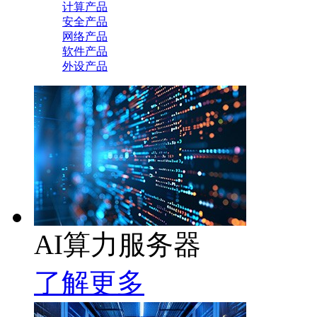
计算产品
安全产品
网络产品
软件产品
外设产品
AI算力服务器
了解更多