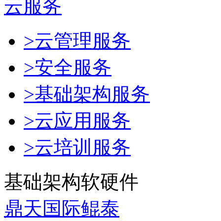
云服务
>云管理服务
>安全服务
>基础架构服务
>云应用服务
>云培训服务
基础架构软硬件
鼎天国际鲲泰