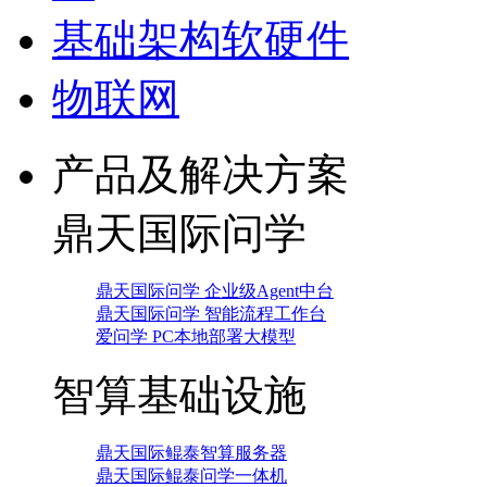
基础架构软硬件
物联网
产品及解决方案
鼎天国际问学
鼎天国际问学 企业级Agent中台
鼎天国际问学 智能流程工作台
爱问学 PC本地部署大模型
智算基础设施
鼎天国际鲲泰智算服务器
鼎天国际鲲泰问学一体机