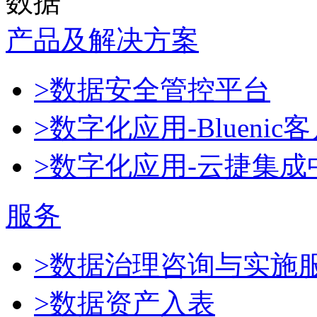
数据
产品及解决方案
>数据安全管控平台
>数字化应用-Blueni
>数字化应用-云捷集成
服务
>数据治理咨询与实施
>数据资产入表