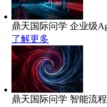
鼎天国际问学 企业级Ag
了解更多
鼎天国际问学 智能流