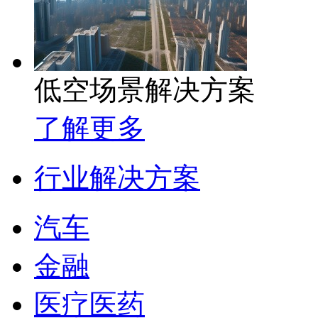
低空场景解决方案
了解更多
行业解决方案
汽车
金融
医疗医药