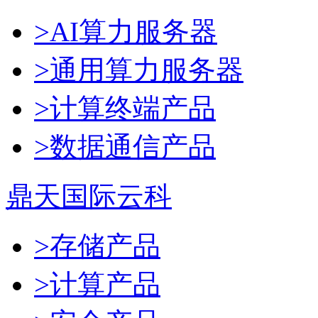
>AI算力服务器
>通用算力服务器
>计算终端产品
>数据通信产品
鼎天国际云科
>存储产品
>计算产品