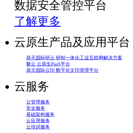
数据安全管控平台
了解更多
云原生产品及应用平台
鼎天国际研云 研制一体化工业互联网解决方案
磐云 云原生PaaS平台
鼎天国际云印 数字化文印管理平台
云服务
云管理服务
安全服务
基础架构服务
云应用服务
云培训服务