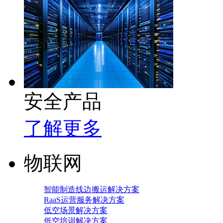
安全产品
了解更多
物联网
智能制造线边搬运解决方案
RaaS运营服务解决方案
低空场景解决方案
低空培训解决方案