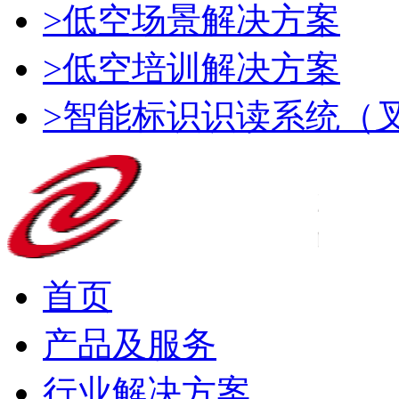
>低空场景解决方案
>低空培训解决方案
>智能标识识读系统（
首页
产品及服务
行业解决方案