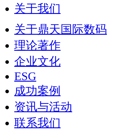
关于我们
关于鼎天国际数码
理论著作
企业文化
ESG
成功案例
资讯与活动
联系我们