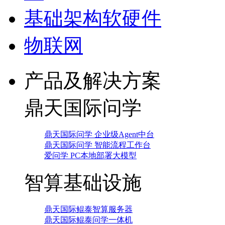
基础架构软硬件
物联网
产品及解决方案
鼎天国际问学
鼎天国际问学 企业级Agent中台
鼎天国际问学 智能流程工作台
爱问学 PC本地部署大模型
智算基础设施
鼎天国际鲲泰智算服务器
鼎天国际鲲泰问学一体机