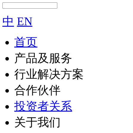
中
EN
首页
产品及服务
行业解决方案
合作伙伴
投资者关系
关于我们