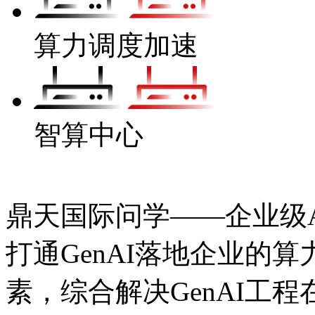
算力调度加速
智算中心
鼎天国际问学——企业级Ag
打通GenAI落地企业的算力
素，综合解决GenAI工程在