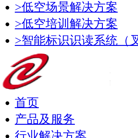
>低空场景解决方案
>低空培训解决方案
>智能标识识读系统（
首页
产品及服务
行业解决方案