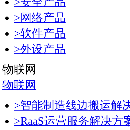
>安全产品
>网络产品
>软件产品
>外设产品
物联网
物联网
>智能制造线边搬运解
>RaaS运营服务解决方