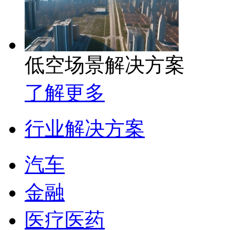
低空场景解决方案
了解更多
行业解决方案
汽车
金融
医疗医药