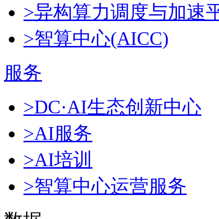
>异构算力调度与加速
>智算中心(AICC)
服务
>DC·AI生态创新中心
>AI服务
>AI培训
>智算中心运营服务